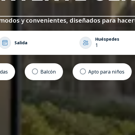
ómodos y convenientes, diseñados para hacert
Huéspedes
Salida
1
idas
Balcón
Apto para niños