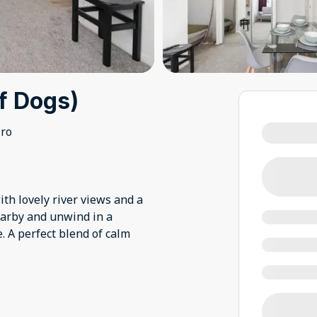
of Dogs)
iro
ith lovely river views and a
nearby and unwind in a
 A perfect blend of calm