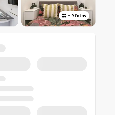
+
9 fotos