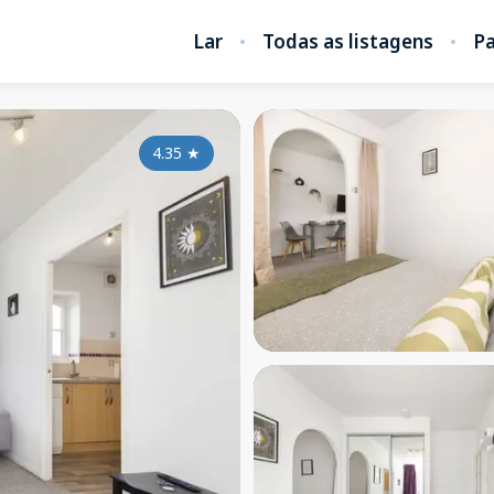
Lar
Todas as listagens
Pa
4.35
★