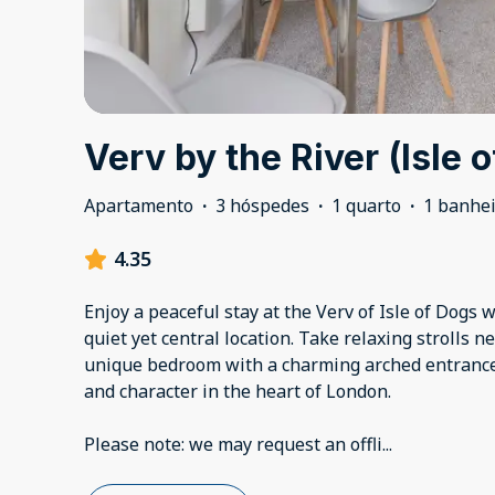
Verv by the River (Isle 
Apartamento
·
3 hóspedes
·
1 quarto
·
1 banhe
4.35
Enjoy a peaceful stay at the Verv of Isle of Dogs w
quiet yet central location. Take relaxing strolls 
unique bedroom with a charming arched entrance.
and character in the heart of London.
Please note: we may request an offli
...