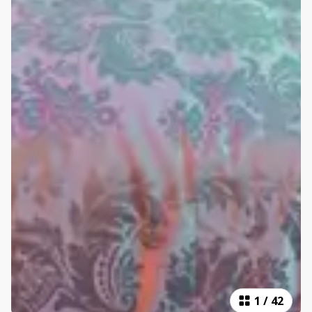
1
/
42