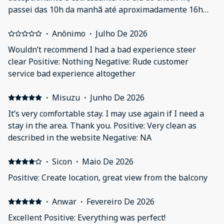
passei das 10h da manhã até aproximadamente 16h
esperando para conseguir entrar no apartamento. Não
houve qualquer consideração ou assistência durante
·
Anônimo
·
Julho De 2026
esse período, o que tornou o início da hospedagem
Wouldn’t recommend I had a bad experience steer
extremamente desgastante. Antes mesmo de receber
clear Positive: Nothing Negative: Rude customer
as chaves, fui obrigada a pagar um depósito de £300.
service bad experience altogether
Além disso, havia uma câmera posicionada de forma
que parecia estar direcionada para a entrada do
·
Misuzu
·
Junho De 2026
apartamento onde eu estava hospedada. Isso me
It’s very comfortable stay. I may use again if I need a
deixou extremamente desconfortável. Pedi que a
stay in the area. Thank you. Positive: Very clean as
posição da câmera fosse alterada para preservar
described in the website Negative: NA
minha privacidade, mas meu pedido foi recusado. Como
me senti muito incomodada, entrei em contato diversas
·
Sicon
·
Maio De 2026
vezes com a Booking para tentar cancelar a reserva.
Mesmo explicando toda a situação, o cancelamento não
Positive: Create location, great view from the balcony
foi aceito. Devido a todos esses problemas, decidi sair
um dia antes do previsto (19 de julho), pois não me
·
Anwar
·
Fevereiro De 2026
sentia segura nem confortável permanecendo no local.
Excellent Positive: Everything was perfect!