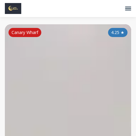
Canary Wharf
4.25
★