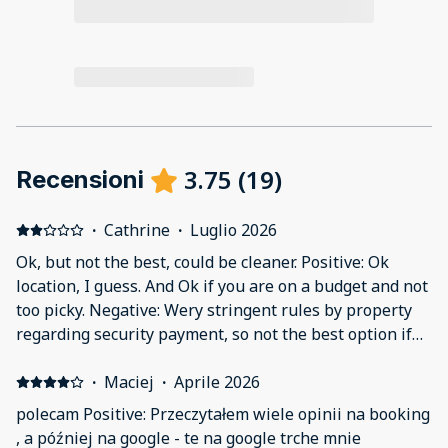
3.75
(
19
)
Recensioni
·
Cathrine
·
Luglio 2026
Ok, but not the best, could be cleaner. Positive: Ok
location, I guess. And Ok if you are on a budget and not
too picky. Negative: Wery stringent rules by property
regarding security payment, so not the best option if
booked on short notice. Not too clean and not as nice
looking as in the photos. A neighbour managed to to
·
Maciej
·
Aprile 2026
lock herself out of the room with her phone inside and
polecam Positive: Przeczytałem wiele opinii na booking
my son had to climb in through the window to unlock it
, a później na google - te na google trche mnie