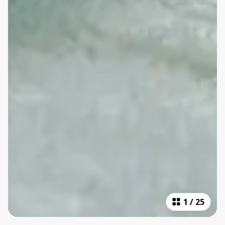
1
/
25