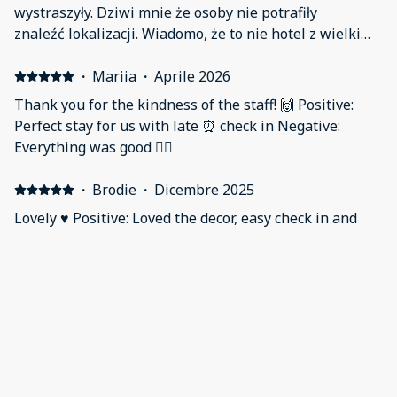
for her.
wystraszyły. Dziwi mnie że osoby nie potrafiły
znaleźć lokalizacji. Wiadomo, że to nie hotel z wielkim
szyldem a prywatny apartament. Dotarłem bez
problemu. Wygodne łóżko, wyposażenie kuchni,
·
Mariia
·
Aprile 2026
lokalizacja, w pobliżu sklep 24/7. Łazienka przy samym
Thank you for the kindness of the staff! 🙌 Positive:
pokoju. W okresie w którym przebywałem nie było
Perfect stay for us with late ⏰ check in Negative:
dużego ruchu. Duży TV w pokoju, listwa zasilajaca z
Everything was good 👍🏽
gniazdami USB - nawet zapominając przelotek UK->EU
nie było problemu by naładować telefon. Negative: -
·
Brodie
·
Dicembre 2025
Lovely ♥︎ Positive: Loved the decor, easy check in and
friendly staff Negative: X
·
Max
·
Novembre 2025
Watched ever Harry Potter x Central Hub carried
Positive: All Negative: Bath and TV
Mostra tutti i recensioni 19