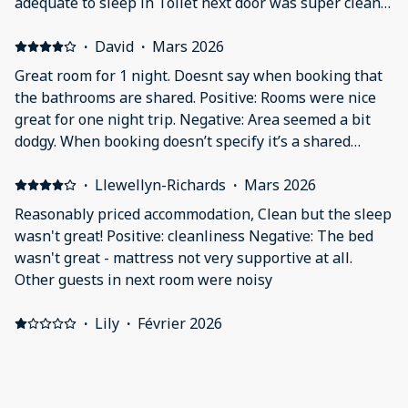
adequate to sleep in Toilet next door was super clean
too Very clean towels
·
David
·
Mars 2026
Great room for 1 night. Doesnt say when booking that
the bathrooms are shared. Positive: Rooms were nice
great for one night trip. Negative: Area seemed a bit
dodgy. When booking doesn’t specify it’s a shared
bathroom, but not an issue.
·
Llewellyn-Richards
·
Mars 2026
Reasonably priced accommodation, Clean but the sleep
wasn't great! Positive: cleanliness Negative: The bed
wasn't great - mattress not very supportive at all.
Other guests in next room were noisy
·
Lily
·
Février 2026
Negative: The room was not cleaned before we arrived!
·
Joel
·
Décembre 2025