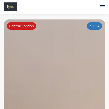
Central London
2.80
★