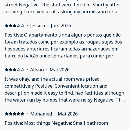
street Negative: The staff were terrible. Shortly after
arriving I received a call asking my permission for a
cleaner/maintenance worker to come round and clean
the bathroom. Whilst cleaning and unblocking the
·
Jessica
·
Juin 2026
toilet, they proceeded to flood the entire bathroom
Positive: O apartamento tinha alguns pontos que não
with the contents of previous flushes, leaving the
foram tratados como por exemplo as roupas sujas dos
whole room smelling horrendous. Even after leaving
hóspedes anteriores ficaram todas armazenadas em
all the windows open for multiple hours, the smell was
baixo do balcão onde sentaríamos para comer, por
so terrible that we ended up having to find an
tanto não tinha espaço de "mesa". A localização é
alternative place to sleep for the night. When sending
ótima, perto do metro e de fácil acesso, o bairro é bem
·
Alison
·
Mai 2026
a complaint in about this, the staff were extremely
movimentado durante a noite mas isso não é um
It was okay, and the actual room was priced
evasive and avoided answering my request for a
problema. Negative: A comunicação com a equipe de
competitively Positive: Convenient location and
refund, repeatedly just saying they would get back to
gestão é péssima. Assim que reservei solicitei um late
description made it easy to find, had facilities although
me soon!
check-in e não me responderam. No dia da viajem me
the water run by pumps that were noisy Negative: The
informaram que não era possível entrar na
£300 deposit that they took from my credit card and
propriedade após a meia noite, estávamos viajando
will keep for up to 10days
·
Mohamed
·
Mai 2026
com uma criança e isso foi péssimo, podiam ter
Positive: Most things Negative: Small bathroom
respondido minha solicitação enquanto ainda tinha